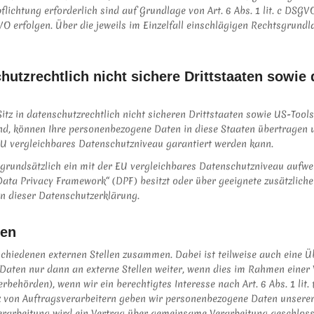
rpflichtung erforderlich sind auf Grundlage von Art. 6 Abs. 1 lit. c DS
SGVO erfolgen. Über die jeweils im Einzelfall einschlägigen Rechtsgrund
hutzrechtlich nicht sichere Drittstaaten sowi
z in datenschutzrechtlich nicht sicheren Drittstaaten sowie US-Tool
sind, können Ihre personenbezogene Daten in diese Staaten übertragen u
 EU vergleichbares Datenschutzniveau garantiert werden kann.
t grundsätzlich ein mit der EU vergleichbares Datenschutzniveau aufwe
ata Privacy Framework“ (DPF) besitzt oder über geeignete zusätzliche
in dieser Datenschutzerklärung.
ten
schiedenen externen Stellen zusammen. Dabei ist teilweise auch eine
Daten nur dann an externe Stellen weiter, wenn dies im Rahmen einer Ve
uerbehörden), wenn wir ein berechtigtes Interesse nach Art. 6 Abs. 1 l
z von Auftragsverarbeitern geben wir personenbezogene Daten unserer
erarbeitung wird ein Vertrag über gemeinsame Verarbeitung geschloss